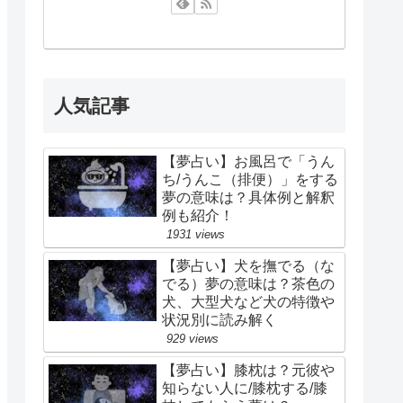
人気記事
【夢占い】お風呂で「うん
ち/うんこ（排便）」をする
夢の意味は？具体例と解釈
例も紹介！
1931 views
【夢占い】犬を撫でる（な
でる）夢の意味は？茶色の
犬、大型犬など犬の特徴や
状況別に読み解く
929 views
【夢占い】膝枕は？元彼や
知らない人に/膝枕する/膝