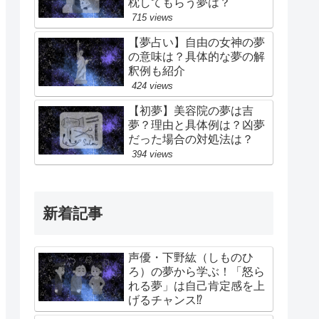
枕してもらう夢は？
715 views
【夢占い】自由の女神の夢
の意味は？具体的な夢の解
釈例も紹介
424 views
【初夢】美容院の夢は吉
夢？理由と具体例は？凶夢
だった場合の対処法は？
394 views
新着記事
声優・下野紘（しものひ
ろ）の夢から学ぶ！「怒ら
れる夢」は自己肯定感を上
げるチャンス⁉