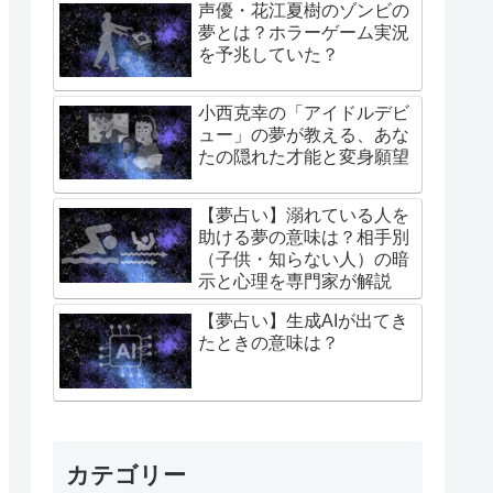
声優・花江夏樹のゾンビの
夢とは？ホラーゲーム実況
を予兆していた？
小西克幸の「アイドルデビ
ュー」の夢が教える、あな
たの隠れた才能と変身願望
【夢占い】溺れている人を
助ける夢の意味は？相手別
（子供・知らない人）の暗
示と心理を専門家が解説
【夢占い】生成AIが出てき
たときの意味は？
カテゴリー