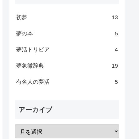
初夢
13
夢の本
5
夢活トリビア
4
夢象徴辞典
19
有名人の夢活
5
アーカイブ