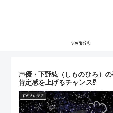
夢象徴辞典
声優・下野紘（しものひろ）の
肯定感を上げるチャンス⁉
有名人の夢活