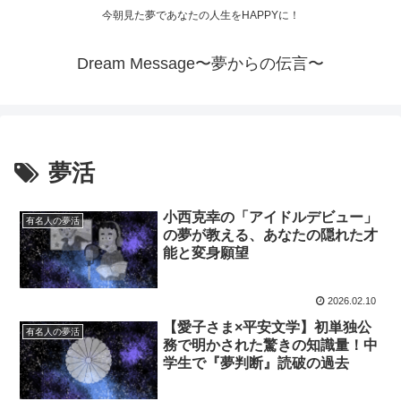
今朝見た夢であなたの人生をHAPPYに！
Dream Message〜夢からの伝言〜
夢活
小西克幸の「アイドルデビュー」
有名人の夢活
の夢が教える、あなたの隠れた才
能と変身願望
2026.02.10
【愛子さま×平安文学】初単独公
有名人の夢活
務で明かされた驚きの知識量！中
学生で『夢判断』読破の過去