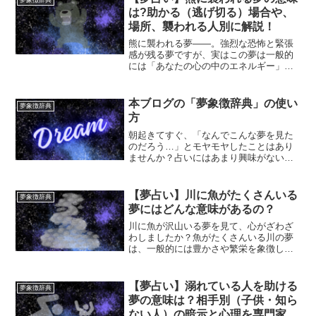
夢象徴辞典
意味を探る必要はないです...
は?助かる（逃げ切る）場合や、
場所、襲われる人別に解説！
熊に襲われる夢――。強烈な恐怖と緊張
感が残る夢ですが、実はこの夢は一般的
には「あなたの心の中のエネルギー」や
「人間関係のバランス」を示す重要なサ
インです。夢占いでは熊は「力」「母
性」「本能」「支配」を象徴します。こ
本ブログの「夢象徴辞典」の使い
夢象徴辞典
こでは、熊に襲われる夢の意...
方
朝起きてすぐ、「なんでこんな夢を見た
のだろう…」とモヤモヤしたことはあり
ませんか？占いにはあまり興味がないけ
れど、今朝見た夢が気になって仕方がな
い――そんな時に夢の意味を手軽に知る
ための手段のひとつが、このブログのカ
【夢占い】川に魚がたくさんいる
夢象徴辞典
テゴリー、「夢象徴辞典」...
夢にはどんな意味があるの？
川に魚が沢山いる夢を見て、心がざわざ
わしましたか？魚がたくさんいる川の夢
は、一般的には豊かさや繁栄を象徴して
いるといわれています。しかし、魚がた
くさんいる川の夢、といっても色々なシ
チュエーションがありますし、夢を見て
【夢占い】溺れている人を助ける
夢象徴辞典
いるときの感情も様々だっ...
夢の意味は？相手別（子供・知ら
ない人）の暗示と心理を専門家が