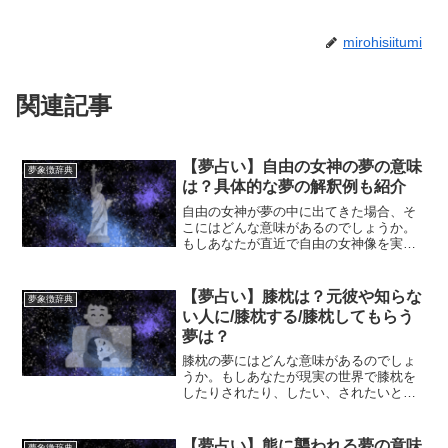
mirohisiitumi
関連記事
【夢占い】自由の女神の夢の意味
夢象徴辞典
は？具体的な夢の解釈例も紹介
自由の女神が夢の中に出てきた場合、そ
こにはどんな意味があるのでしょうか。
もしあなたが直近で自由の女神像を実際
に見たり自由の女神に関する情報を得て
いた場合、脳が情報整理のために自由の
女神を夢の中で出させたという可能性が
【夢占い】膝枕は？元彼や知らな
夢象徴辞典
高いです。この場合は夢が...
い人に/膝枕する/膝枕してもらう
夢は？
膝枕の夢にはどんな意味があるのでしょ
うか。もしあなたが現実の世界で膝枕を
したりされたり、したい、されたいと思
っていたのであれば、脳の情報整理のた
め、あるいはその願望が夢に現れた可能
性が高いです。この場合は、あえてその
【夢占い】熊に襲われる夢の意味