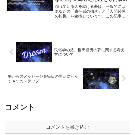
解説
溺れている人を助ける夢は、一般的には
あなたの「責任感の強さ」と「人間関係
の転機」を象徴しています。この記事で
は、30代女性の見た夢の実例を交えなが
ら、個別の解釈の仕方や夢を見た後の行
動指針について具体的に解説します。夢
の内容や、見たときの感...
民俗学の父、柳田國男の夢に関する考え
方について
夢からのメッセージを毎日の生活に活か
す４つのステップ
コメント
コメントを書き込む